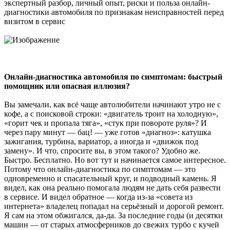
экспертный разбор, личный опыт, риски и польза онлайн-
диагностики автомобиля по признакам неисправностей перед
визитом в сервис
Онлайн-диагностика автомобиля по симптомам: быстрый
помощник или опасная иллюзия?
Вы замечали, как всё чаще автолюбители начинают утро не с
кофе, а с поисковой строки: «двигатель троит на холодную»,
«горит чек и пропала тяга», «стук при повороте руля»? И
через пару минут — бац! — уже готов «диагноз»: катушка
зажигания, турбина, вариатор, а иногда и «движок под
замену». И что, спросите вы, в этом такого? Удобно же.
Быстро. Бесплатно. Но вот тут и начинается самое интересное.
Потому что онлайн-диагностика по симптомам — это
одновременно и спасательный круг, и подводный камень. Я
видел, как она реально помогала людям не дать себя развести
в сервисе. И видел обратное — когда из-за «совета из
интернета» владелец попадал на серьёзный и дорогой ремонт.
Я сам на этом обжигался, да-да. За последние годы (и десятки
машин — от старых атмосферников до свежих турбо с кучей