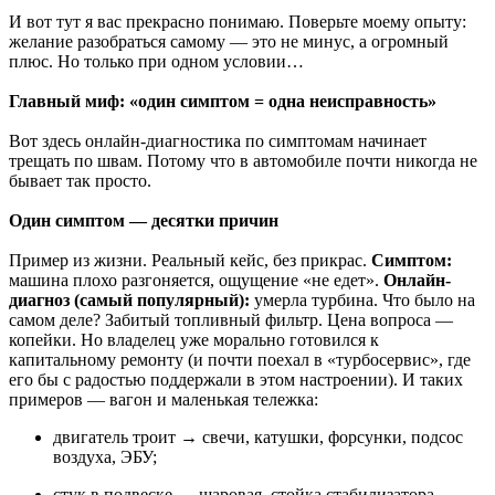
И вот тут я вас прекрасно понимаю. Поверьте моему опыту:
желание разобраться самому — это не минус, а огромный
плюс. Но только при одном условии…
Главный миф: «один симптом = одна неисправность»
Вот здесь онлайн-диагностика по симптомам начинает
трещать по швам. Потому что в автомобиле почти никогда не
бывает так просто.
Один симптом — десятки причин
Пример из жизни. Реальный кейс, без прикрас.
Симптом:
машина плохо разгоняется, ощущение «не едет».
Онлайн-
диагноз (самый популярный):
умерла турбина. Что было на
самом деле? Забитый топливный фильтр. Цена вопроса —
копейки. Но владелец уже морально готовился к
капитальному ремонту (и почти поехал в «турбосервис», где
его бы с радостью поддержали в этом настроении). И таких
примеров — вагон и маленькая тележка:
двигатель троит → свечи, катушки, форсунки, подсос
воздуха, ЭБУ;
стук в подвеске → шаровая, стойка стабилизатора,