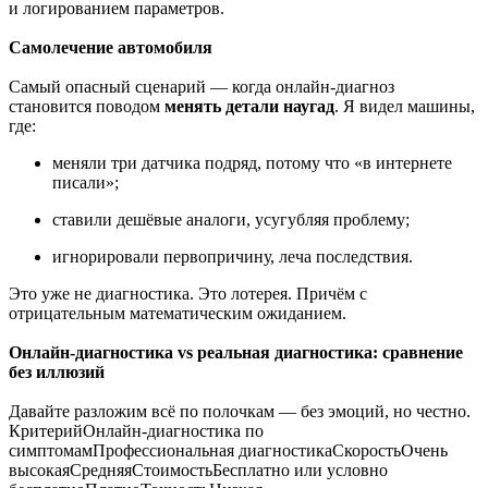
и логированием параметров.
Самолечение автомобиля
Самый опасный сценарий — когда онлайн-диагноз
становится поводом
менять детали наугад
. Я видел машины,
где:
меняли три датчика подряд, потому что «в интернете
писали»;
ставили дешёвые аналоги, усугубляя проблему;
игнорировали первопричину, леча последствия.
Это уже не диагностика. Это лотерея. Причём с
отрицательным математическим ожиданием.
Онлайн-диагностика vs реальная диагностика: сравнение
без иллюзий
Давайте разложим всё по полочкам — без эмоций, но честно.
КритерийОнлайн-диагностика по
симптомамПрофессиональная диагностикаСкоростьОчень
высокаяСредняяСтоимостьБесплатно или условно