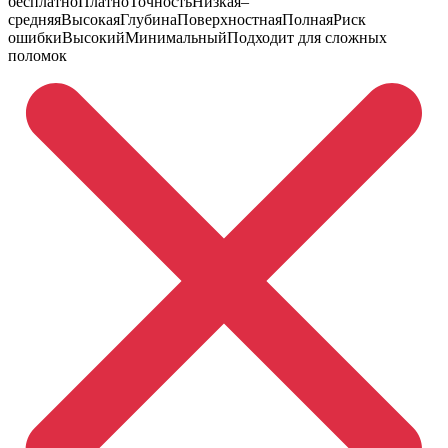
бесплатноПлатноТочностьНизкая–
средняяВысокаяГлубинаПоверхностнаяПолнаяРиск
ошибкиВысокийМинимальныйПодходит для сложных
поломок