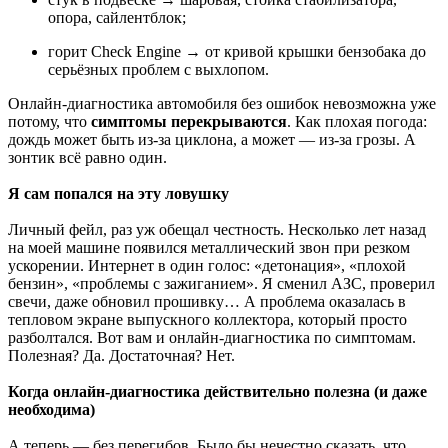
опора, сайлентблок;
горит Check Engine → от кривой крышки бензобака до
серьёзных проблем с выхлопом.
Онлайн-диагностика автомобиля без ошибок невозможна уже
потому, что
симптомы перекрываются
. Как плохая погода:
дождь может быть из-за циклона, а может — из-за грозы. А
зонтик всё равно один.
Я сам попался на эту ловушку
Личный фейл, раз уж обещал честность. Несколько лет назад
на моей машине появился металлический звон при резком
ускорении. Интернет в один голос: «детонация», «плохой
бензин», «проблемы с зажиганием». Я сменил АЗС, проверил
свечи, даже обновил прошивку… А проблема оказалась в
тепловом экране выпускного коллектора, который просто
разболтался. Вот вам и онлайн-диагностика по симптомам.
Полезная? Да. Достаточная? Нет.
Когда онлайн-диагностика действительно полезна (и даже
необходима)
А теперь — без перегибов. Было бы нечестно сказать, что