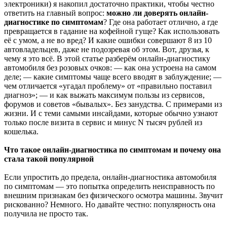
электроники) я накопил достаточно практики, чтобы честно
ответить на главный вопрос:
можно ли доверять онлайн-
диагностике по симптомам
? Где она работает отлично, а где
превращается в гадание на кофейной гуще? Как использовать
её с умом, а не во вред? И какие ошибки совершают 8 из 10
автовладельцев, даже не подозревая об этом. Вот, друзья, к
чему я это всё. В этой статье разберём онлайн-диагностику
автомобиля без розовых очков: — как она устроена на самом
деле; — какие симптомы чаще всего вводят в заблуждение; —
чем отличается «угадал проблему» от «правильно поставил
диагноз»; — и как выжать максимум пользы из сервисов,
форумов и советов «бывалых». Без занудства. С примерами из
жизни. И с теми самыми инсайдами, которые обычно узнают
только после визита в сервис и минус N тысяч рублей из
кошелька.
Что такое онлайн-диагностика по симптомам и почему она
стала такой популярной
Если упростить до предела, онлайн-диагностика автомобиля
по симптомам — это попытка определить неисправность по
внешним признакам без физического осмотра машины. Звучит
рискованно? Немного. Но давайте честно: популярность она
получила не просто так.