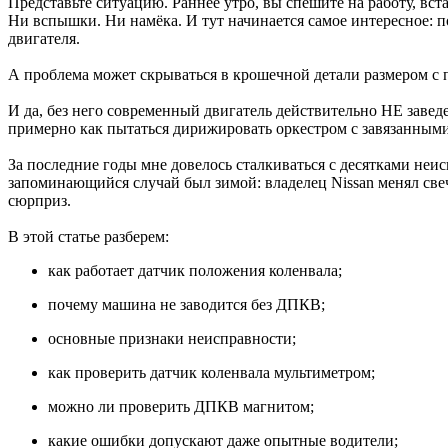
Представьте ситуацию. Раннее утро, вы спешите на работу, вст
Ни вспышки. Ни намёка. И тут начинается самое интересное: п
двигателя.
А проблема может скрываться в крошечной детали размером с
И да, без него современный двигатель действительно НЕ завед
примерно как пытаться дирижировать оркестром с завязанными
За последние годы мне довелось сталкиваться с десятками неи
запоминающийся случай был зимой: владелец Nissan менял свеч
сюрприз.
В этой статье разберем:
как работает датчик положения коленвала;
почему машина не заводится без ДПКВ;
основные признаки неисправности;
как проверить датчик коленвала мультиметром;
можно ли проверить ДПКВ магнитом;
какие ошибки допускают даже опытные водители;