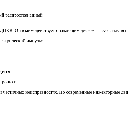
ый распространенный |
ДПКВ. Он взаимодействует с задающим диском — зубчатым венц
электрический импульс.
дется
ктроники.
и частичных неисправностях. Но современные инжекторные дви