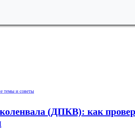
е темы и советы
коленвала (ДПКВ): как прове
я