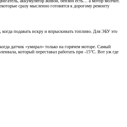
двигатель, аккумулятор живой, бензин есть… а мотор молчит.
некоторые сразу мысленно готовятся к дорогому ремонту
 когда подавать искру и впрыскивать топливо. Для ЭБУ это
когда датчик «умирал» только на горячем моторе. Самый
енвала, который переставал работать при -15°C. Вот уж где