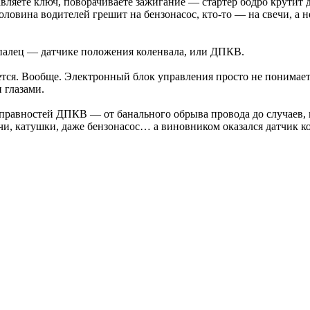
авляете ключ, поворачиваете зажигание — стартер бодро крутит 
оловина водителей грешит на бензонасос, кто-то — на свечи, а 
 палец — датчике положения коленвала, или ДПКВ.
ется. Вообще. Электронный блок управления просто не понимает,
 глазами.
справностей ДПКВ — от банального обрыва провода до случаев, 
и, катушки, даже бензонасос… а виновником оказался датчик кол