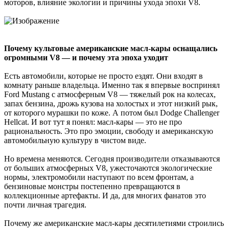
моторов, влияние экологии и причины ухода эпохи V8.
Почему культовые американские масл-кары оснащались
огромными V8 — и почему эта эпоха уходит
Есть автомобили, которые не просто ездят. Они входят в
комнату раньше владельца. Именно так я впервые воспринял
Ford Mustang с атмосферным V8 — тяжелый рок на колесах,
запах бензина, дрожь кузова на холостых и этот низкий рык,
от которого мурашки по коже. А потом был Dodge Challenger
Hellcat. И вот тут я понял: масл-кары — это не про
рациональность. Это про эмоции, свободу и американскую
автомобильную культуру в чистом виде.
Но времена меняются. Сегодня производители отказываются
от больших атмосферных V8, ужесточаются экологические
нормы, электромобили наступают по всем фронтам, а
бензиновые монстры постепенно превращаются в
коллекционные артефакты. И да, для многих фанатов это
почти личная трагедия.
Почему же американские масл-кары десятилетиями строились