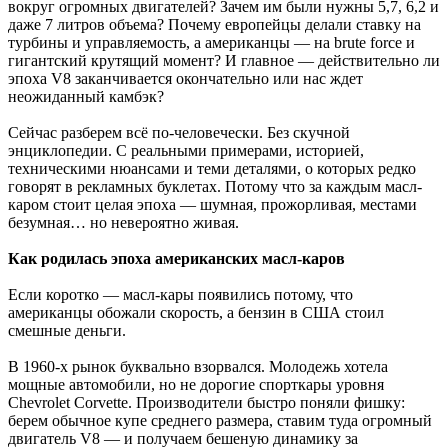
вокруг огромных двигателей? Зачем им были нужны 5,7, 6,2 и
даже 7 литров объема? Почему европейцы делали ставку на
турбины и управляемость, а американцы — на brute force и
гигантский крутящий момент? И главное — действительно ли
эпоха V8 заканчивается окончательно или нас ждет
неожиданный камбэк?
Сейчас разберем всё по-человечески. Без скучной
энциклопедии. С реальными примерами, историей,
техническими нюансами и теми деталями, о которых редко
говорят в рекламных буклетах. Потому что за каждым масл-
каром стоит целая эпоха — шумная, прожорливая, местами
безумная… но невероятно живая.
Как родилась эпоха американских масл-каров
Если коротко — масл-кары появились потому, что
американцы обожали скорость, а бензин в США стоил
смешные деньги.
В 1960-х рынок буквально взорвался. Молодежь хотела
мощные автомобили, но не дорогие спорткары уровня
Chevrolet Corvette. Производители быстро поняли фишку:
берем обычное купе среднего размера, ставим туда огромный
двигатель V8 — и получаем бешеную динамику за