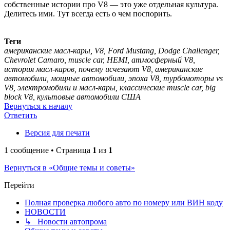
собственные истории про V8 — это уже отдельная культура.
Делитесь ими. Тут всегда есть о чем поспорить.
Теги
американские масл-кары, V8, Ford Mustang, Dodge Challenger,
Chevrolet Camaro, muscle car, HEMI, атмосферный V8,
история масл-каров, почему исчезают V8, американские
автомобили, мощные автомобили, эпоха V8, турбомоторы vs
V8, электромобили и масл-кары, классические muscle car, big
block V8, культовые автомобили США
Вернуться к началу
Ответить
Версия для печати
1 сообщение • Страница
1
из
1
Вернуться в «Общие темы и советы»
Перейти
Полная проверка любого авто по номеру или ВИН коду
НОВОСТИ
↳ Новости автопрома