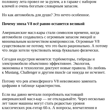
половину лета провел не за рулем, а в гараже с набором
ключей и очень богатым словарным запасом.
Но как автомобиль для души? Это нечто особенное.
Почему эпоха V8 всё равно останется великой
Американские масл-кары стали символом времени, когда
автомобили создавались с огромным запасом эмоций и
минимальным количеством компромиссов. Огромные V8
существовали не потому, что это было рационально. А потому
что люди хотели чувствовать мощь буквально физически.
Сегодня индустрия меняется: турбомоторы, гибриды и
электромобили объективно эффективнее. Экология,
экономика и технологии диктуют новые правила. Но любовь
к Mustang, Challenger и другим muscle car никуда не исчезнет.
Потому что рев атмосферного V8 невозможно заменить
цифрами в таблице характеристик.
Если вы давно мечтали попробовать настоящий
американский масл-кар — не откладывайте. Через несколько
лет такие машины могут стать редкостью уровня
классических рок-гитар 60-х. А вопросы, впечатления и