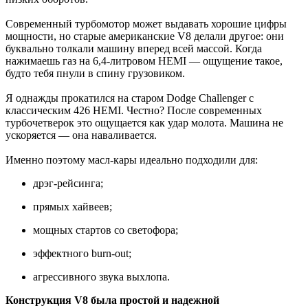
Современный турбомотор может выдавать хорошие цифры
мощности, но старые американские V8 делали другое: они
буквально толкали машину вперед всей массой. Когда
нажимаешь газ на 6,4-литровом HEMI — ощущение такое,
будто тебя пнули в спину грузовиком.
Я однажды прокатился на старом Dodge Challenger с
классическим 426 HEMI. Честно? После современных
турбочетверок это ощущается как удар молота. Машина не
ускоряется — она наваливается.
Именно поэтому масл-кары идеально подходили для:
дрэг-рейсинга;
прямых хайвеев;
мощных стартов со светофора;
эффектного burn-out;
агрессивного звука выхлопа.
Конструкция V8 была простой и надежной