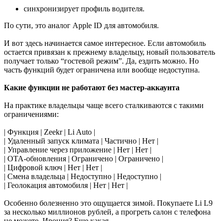
синхронизирует профиль водителя.
По сути, это аналог Apple ID для автомобиля.
И вот здесь начинается самое интересное. Если автомобиль
остается привязан к прежнему владельцу, новый пользователь
получает только “гостевой режим”. Да, ездить можно. Но
часть функций будет ограничена или вообще недоступна.
Какие функции не работают без мастер-аккаунта
На практике владельцы чаще всего сталкиваются с такими
ограничениями:
| Функция | Zeekr | Li Auto |
| Удаленный запуск климата | Частично | Нет |
| Управление через приложение | Нет | Нет |
| OTA-обновления | Ограничено | Ограничено |
| Цифровой ключ | Нет | Нет |
| Смена владельца | Недоступно | Недоступно |
| Геолокация автомобиля | Нет | Нет |
Особенно болезненно это ощущается зимой. Покупаете Li L9
за несколько миллионов рублей, а прогреть салон с телефона
не можете. Ирония? Еще какая.