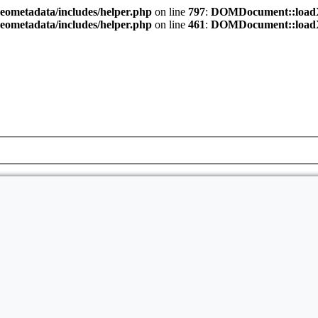
eometadata/includes/helper.php
on line
797
:
DOMDocument::loadXML(
eometadata/includes/helper.php
on line
461
:
DOMDocument::loadXML(