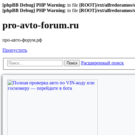
[phpBB Debug] PHP Warning
: in file
[ROOT]/ext/alfredoramos/s
[phpBB Debug] PHP Warning
: in file
[ROOT]/ext/alfredoramos/s
pro-avto-forum.ru
про-авто-форум.рф
Пропустить
Расширенный поиск
Поиск