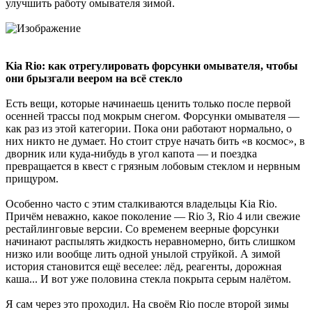
улучшить работу омывателя зимой.
Kia Rio: как отрегулировать форсунки омывателя, чтобы
они брызгали веером на всё стекло
Есть вещи, которые начинаешь ценить только после первой
осенней трассы под мокрым снегом. Форсунки омывателя —
как раз из этой категории. Пока они работают нормально, о
них никто не думает. Но стоит струе начать бить «в космос», в
дворник или куда-нибудь в угол капота — и поездка
превращается в квест с грязным лобовым стеклом и нервным
прищуром.
Особенно часто с этим сталкиваются владельцы Kia Rio.
Причём неважно, какое поколение — Rio 3, Rio 4 или свежие
рестайлинговые версии. Со временем веерные форсунки
начинают распылять жидкость неравномерно, бить слишком
низко или вообще лить одной унылой струйкой. А зимой
история становится ещё веселее: лёд, реагенты, дорожная
каша... И вот уже половина стекла покрыта серым налётом.
Я сам через это проходил. На своём Rio после второй зимы