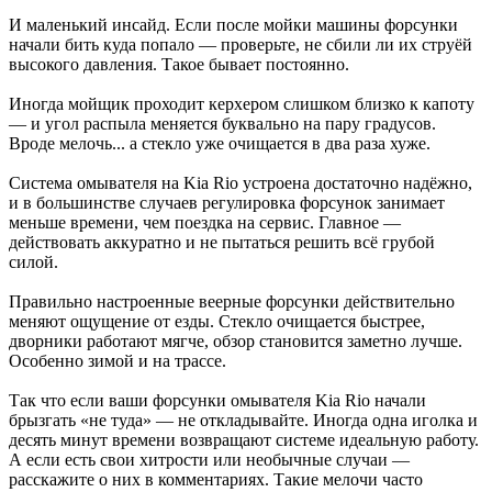
И маленький инсайд. Если после мойки машины форсунки
начали бить куда попало — проверьте, не сбили ли их струёй
высокого давления. Такое бывает постоянно.
Иногда мойщик проходит керхером слишком близко к капоту
— и угол распыла меняется буквально на пару градусов.
Вроде мелочь... а стекло уже очищается в два раза хуже.
Система омывателя на Kia Rio устроена достаточно надёжно,
и в большинстве случаев регулировка форсунок занимает
меньше времени, чем поездка на сервис. Главное —
действовать аккуратно и не пытаться решить всё грубой
силой.
Правильно настроенные веерные форсунки действительно
меняют ощущение от езды. Стекло очищается быстрее,
дворники работают мягче, обзор становится заметно лучше.
Особенно зимой и на трассе.
Так что если ваши форсунки омывателя Kia Rio начали
брызгать «не туда» — не откладывайте. Иногда одна иголка и
десять минут времени возвращают системе идеальную работу.
А если есть свои хитрости или необычные случаи —
расскажите о них в комментариях. Такие мелочи часто