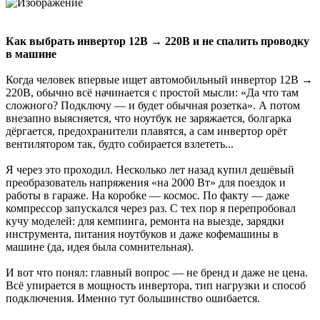
Как выбрать инвертор 12В → 220В и не спалить проводку
в машине
Когда человек впервые ищет автомобильный инвертор 12В →
220В, обычно всё начинается с простой мысли: «Да что там
сложного? Подключу — и будет обычная розетка». А потом
внезапно выясняется, что ноутбук не заряжается, болгарка
дёргается, предохранители плавятся, а сам инвертор орёт
вентилятором так, будто собирается взлететь...
Я через это проходил. Несколько лет назад купил дешёвый
преобразователь напряжения «на 2000 Вт» для поездок и
работы в гараже. На коробке — космос. По факту — даже
компрессор запускался через раз. С тех пор я перепробовал
кучу моделей: для кемпинга, ремонта на выезде, зарядки
инструмента, питания ноутбуков и даже кофемашины в
машине (да, идея была сомнительная).
И вот что понял: главный вопрос — не бренд и даже не цена.
Всё упирается в мощность инвертора, тип нагрузки и способ
подключения. Именно тут большинство ошибается.