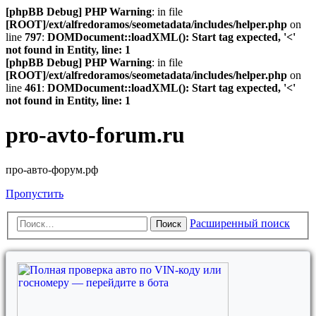
[phpBB Debug] PHP Warning
: in file
[ROOT]/ext/alfredoramos/seometadata/includes/helper.php
on
line
797
:
DOMDocument::loadXML(): Start tag expected, '<'
not found in Entity, line: 1
[phpBB Debug] PHP Warning
: in file
[ROOT]/ext/alfredoramos/seometadata/includes/helper.php
on
line
461
:
DOMDocument::loadXML(): Start tag expected, '<'
not found in Entity, line: 1
pro-avto-forum.ru
про-авто-форум.рф
Пропустить
Расширенный поиск
Поиск