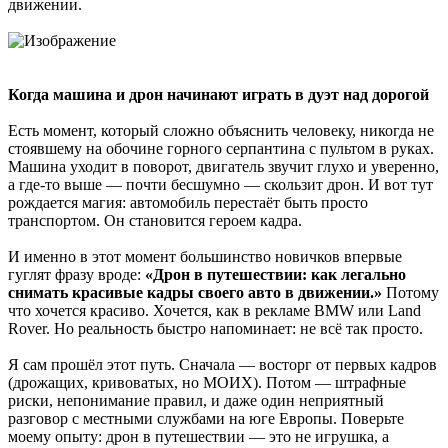
движении.
Когда машина и дрон начинают играть в дуэт над дорогой
Есть момент, который сложно объяснить человеку, никогда не
стоявшему на обочине горного серпантина с пультом в руках.
Машина уходит в поворот, двигатель звучит глухо и уверенно,
а где-то выше — почти бесшумно — скользит дрон. И вот тут
рождается магия: автомобиль перестаёт быть просто
транспортом. Он становится героем кадра.
И именно в этот момент большинство новичков впервые
гуглят фразу вроде:
«Дрон в путешествии: как легально
снимать красивые кадры своего авто в движении.»
Потому
что хочется красиво. Хочется, как в рекламе BMW или Land
Rover. Но реальность быстро напоминает: не всё так просто.
Я сам прошёл этот путь. Сначала — восторг от первых кадров
(дрожащих, кривоватых, но МОИХ). Потом — штрафные
риски, непонимание правил, и даже один неприятный
разговор с местными службами на юге Европы. Поверьте
моему опыту: дрон в путешествии — это не игрушка, а