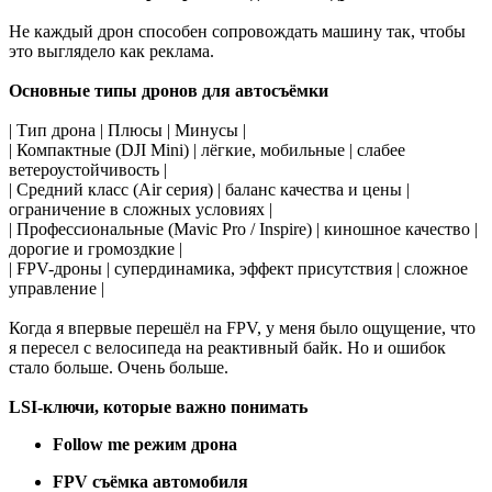
Не каждый дрон способен сопровождать машину так, чтобы
это выглядело как реклама.
Основные типы дронов для автосъёмки
| Тип дрона | Плюсы | Минусы |
| Компактные (DJI Mini) | лёгкие, мобильные | слабее
ветероустойчивость |
| Средний класс (Air серия) | баланс качества и цены |
ограничение в сложных условиях |
| Профессиональные (Mavic Pro / Inspire) | киношное качество |
дорогие и громоздкие |
| FPV-дроны | супердинамика, эффект присутствия | сложное
управление |
Когда я впервые перешёл на FPV, у меня было ощущение, что
я пересел с велосипеда на реактивный байк. Но и ошибок
стало больше. Очень больше.
LSI-ключи, которые важно понимать
Follow me режим дрона
FPV съёмка автомобиля