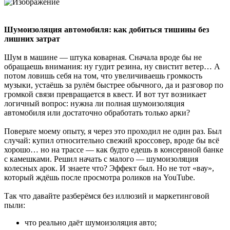
Шумоизоляция автомобиля: как добиться тишины без
лишних затрат
Шум в машине — штука коварная. Сначала вроде бы не
обращаешь внимания: ну гудит резина, ну свистит ветер… А
потом ловишь себя на том, что увеличиваешь громкость
музыки, устаёшь за рулём быстрее обычного, да и разговор по
громкой связи превращается в квест. И вот тут возникает
логичный вопрос: нужна ли полная шумоизоляция
автомобиля или достаточно обработать только арки?
Поверьте моему опыту, я через это проходил не один раз. Был
случай: купил относительно свежий кроссовер, вроде бы всё
хорошо… но на трассе — как будто едешь в консервной банке
с камешками. Решил начать с малого — шумоизоляция
колесных арок. И знаете что? Эффект был. Но не тот «вау»,
который ждёшь после просмотра роликов на YouTube.
Так что давайте разберёмся без иллюзий и маркетинговой
пыли:
что реально даёт шумоизоляция авто;