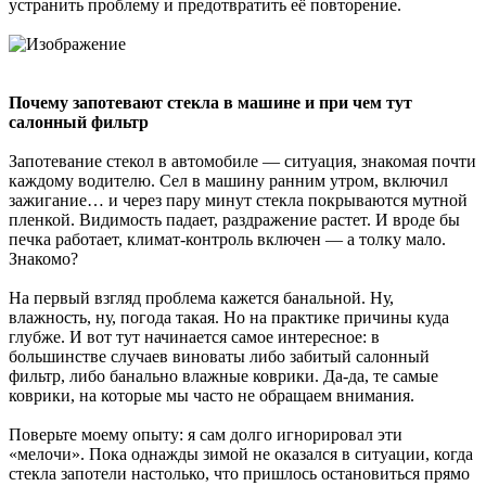
устранить проблему и предотвратить её повторение.
Почему запотевают стекла в машине и при чем тут
салонный фильтр
Запотевание стекол в автомобиле — ситуация, знакомая почти
каждому водителю. Сел в машину ранним утром, включил
зажигание… и через пару минут стекла покрываются мутной
пленкой. Видимость падает, раздражение растет. И вроде бы
печка работает, климат-контроль включен — а толку мало.
Знакомо?
На первый взгляд проблема кажется банальной. Ну,
влажность, ну, погода такая. Но на практике причины куда
глубже. И вот тут начинается самое интересное: в
большинстве случаев виноваты либо забитый салонный
фильтр, либо банально влажные коврики. Да-да, те самые
коврики, на которые мы часто не обращаем внимания.
Поверьте моему опыту: я сам долго игнорировал эти
«мелочи». Пока однажды зимой не оказался в ситуации, когда
стекла запотели настолько, что пришлось остановиться прямо