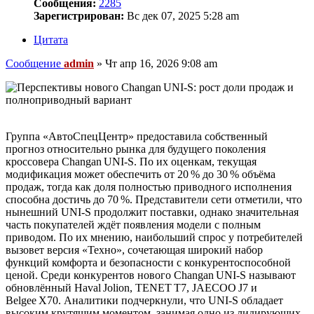
Сообщения:
2285
Зарегистрирован:
Вс дек 07, 2025 5:28 am
Цитата
Сообщение
admin
»
Чт апр 16, 2026 9:08 am
Группа «АвтоСпецЦентр» предоставила собственный
прогноз относительно рынка для будущего поколения
кроссовера Changan UNI‑S. По их оценкам, текущая
модификация может обеспечить от 20 % до 30 % объёма
продаж, тогда как доля полностью приводного исполнения
способна достичь до 70 %. Представители сети отметили, что
нынешний UNI‑S продолжит поставки, однако значительная
часть покупателей ждёт появления модели с полным
приводом. По их мнению, наибольший спрос у потребителей
вызовет версия «Техно», сочетающая широкий набор
функций комфорта и безопасности с конкурентоспособной
ценой. Среди конкурентов нового Changan UNI‑S называют
обновлённый Haval Jolion, TENET T7, JAECOO J7 и
Belgee X70. Аналитики подчеркнули, что UNI‑S обладает
высоким крутящим моментом, занимая одно из лидирующих