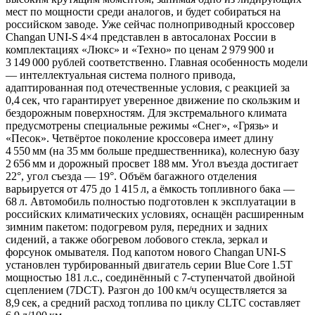
мест по мощности среди аналогов, и будет собираться на
российском заводе. Уже сейчас полноприводный кроссовер
Changan UNI‑S 4×4 представлен в автосалонах России в
комплектациях «Люкс» и «Техно» по ценам 2 979 900 и
3 149 000 рублей соответственно. Главная особенность модели
— интеллектуальная система полного привода,
адаптированная под отечественные условия, с реакцией за
0,4 сек, что гарантирует уверенное движение по скользким и
бездорожным поверхностям. Для экстремального климата
предусмотрены специальные режимы «Снег», «Грязь» и
«Песок». Четвёртое поколение кроссовера имеет длину
4 550 мм (на 35 мм больше предшественника), колесную базу
2 656 мм и дорожный просвет 188 мм. Угол въезда достигает
22°, угол съезда — 19°. Объём багажного отделения
варьируется от 475 до 1 415 л, а ёмкость топливного бака —
68 л. Автомобиль полностью подготовлен к эксплуатации в
российских климатических условиях, оснащён расширенным
зимним пакетом: подогревом руля, передних и задних
сидений, а также обогревом лобового стекла, зеркал и
форсунок омывателя. Под капотом нового Changan UNI‑S
установлен турбированный двигатель серии Blue Core 1.5T
мощностью 181 л.с., соединённый с 7‑ступенчатой двойной
сцеплением (7DCT). Разгон до 100 км/ч осуществляется за
8,9 сек, а средний расход топлива по циклу CLTC составляет