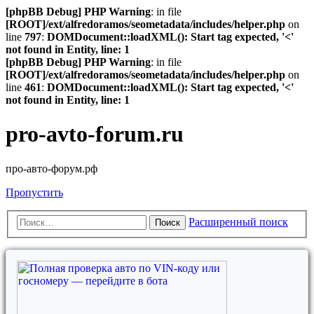
[phpBB Debug] PHP Warning
: in file
[ROOT]/ext/alfredoramos/seometadata/includes/helper.php
on
line
797
:
DOMDocument::loadXML(): Start tag expected, '<'
not found in Entity, line: 1
[phpBB Debug] PHP Warning
: in file
[ROOT]/ext/alfredoramos/seometadata/includes/helper.php
on
line
461
:
DOMDocument::loadXML(): Start tag expected, '<'
not found in Entity, line: 1
pro-avto-forum.ru
про-авто-форум.рф
Пропустить
Расширенный поиск
Поиск