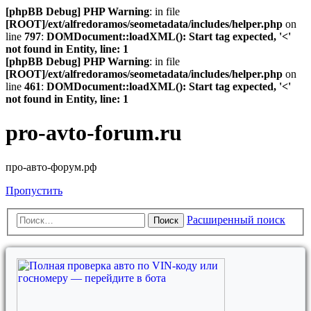
[phpBB Debug] PHP Warning
: in file
[ROOT]/ext/alfredoramos/seometadata/includes/helper.php
on
line
797
:
DOMDocument::loadXML(): Start tag expected, '<'
not found in Entity, line: 1
[phpBB Debug] PHP Warning
: in file
[ROOT]/ext/alfredoramos/seometadata/includes/helper.php
on
line
461
:
DOMDocument::loadXML(): Start tag expected, '<'
not found in Entity, line: 1
pro-avto-forum.ru
про-авто-форум.рф
Пропустить
Расширенный поиск
Поиск