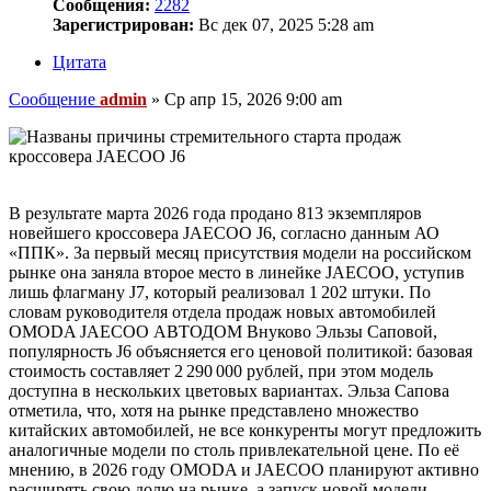
Сообщения:
2282
Зарегистрирован:
Вс дек 07, 2025 5:28 am
Цитата
Сообщение
admin
»
Ср апр 15, 2026 9:00 am
В результате марта 2026 года продано 813 экземпляров
новейшего кроссовера JAECOO J6, согласно данным АО
«ППК». За первый месяц присутствия модели на российском
рынке она заняла второе место в линейке JAECOO, уступив
лишь флагману J7, который реализовал 1 202 штуки. По
словам руководителя отдела продаж новых автомобилей
OMODA JAECOO АВТОДОМ Внуково Эльзы Саповой,
популярность J6 объясняется его ценовой политикой: базовая
стоимость составляет 2 290 000 рублей, при этом модель
доступна в нескольких цветовых вариантах. Эльза Сапова
отметила, что, хотя на рынке представлено множество
китайских автомобилей, не все конкуренты могут предложить
аналогичные модели по столь привлекательной цене. По её
мнению, в 2026 году OMODA и JAECOO планируют активно
расширять свою долю на рынке, а запуск новой модели