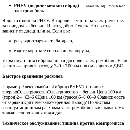
PHEV (подключаемый гибрид)
— можно заряжать как
электромобиль
Я долго ездил на PHEV. В городе — чисто на электричестве,
за городом — бензин. И это удобно. Очень. Но выгода
зависит от дисциплины. Если вы:
регулярно заряжаете батарею,
ездите короткие городские маршруты,
то эксплуатация гибрида почти догоняет электромобиль. Если
же нет — привет расходу 7–9 л/100 км и всем радостям ДВС.
Быстрое сравнение расходов
ПараметрЭлектромобильГибрид (PHEV)Топливо /
энергияЭлектричествоЭлектричество + бензинЦена 100 км
(город)2–4 €3–6 €Цена 100 км (трасса)5–8 €6–9 €Зависимость
от зарядкиКритическаяУмеренная Вывод? По чистым
эксплуатационным расходам электромобиль выигрывает. Но
только если условия подходят.
Техническое обслуживание: тишина против компромисса