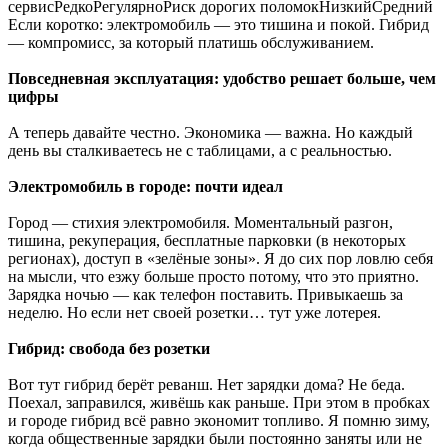
сервисРедкоРегулярноРиск дорогих поломокНизкийСредний
Если коротко: электромобиль — это тишина и покой. Гибрид
— компромисс, за который платишь обслуживанием.
Повседневная эксплуатация: удобство решает больше, чем
цифры
А теперь давайте честно. Экономика — важна. Но каждый
день вы сталкиваетесь не с таблицами, а с реальностью.
Электромобиль в городе: почти идеал
Город — стихия электромобиля. Моментальный разгон,
тишина, рекуперация, бесплатные парковки (в некоторых
регионах), доступ в «зелёные зоны». Я до сих пор ловлю себя
на мысли, что езжу больше просто потому, что это приятно.
Зарядка ночью — как телефон поставить. Привыкаешь за
неделю. Но если нет своей розетки… тут уже лотерея.
Гибрид: свобода без розетки
Вот тут гибрид берёт реванш. Нет зарядки дома? Не беда.
Поехал, заправился, живёшь как раньше. При этом в пробках
и городе гибрид всё равно экономит топливо. Я помню зиму,
когда общественные зарядки были постоянно заняты или не