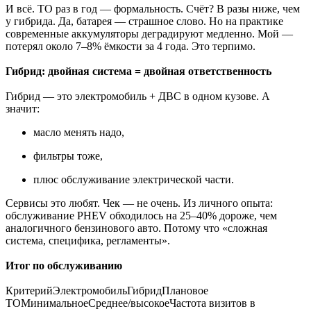
И всё. ТО раз в год — формальность. Счёт? В разы ниже, чем
у гибрида. Да, батарея — страшное слово. Но на практике
современные аккумуляторы деградируют медленно. Мой —
потерял около 7–8% ёмкости за 4 года. Это терпимо.
Гибрид: двойная система = двойная ответственность
Гибрид — это электромобиль + ДВС в одном кузове. А
значит:
масло менять надо,
фильтры тоже,
плюс обслуживание электрической части.
Сервисы это любят. Чек — не очень. Из личного опыта:
обслуживание PHEV обходилось на 25–40% дороже, чем
аналогичного бензинового авто. Потому что «сложная
система, специфика, регламенты».
Итог по обслуживанию
КритерийЭлектромобильГибридПлановое
ТОМинимальноеСреднее/высокоеЧастота визитов в