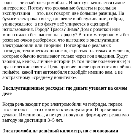
годы — чистый электромобиль. И вот тут начинается самое
интересное. Потому что рекламные буклеты и реальная
эксплуатация — это, как говорят, две большие разницы. На
бумаге электрокар всегда дешевле в обслуживании, гибрид —
универсальнее, а по факту всё упирается в сценарий
использования. Город? Трасса? Зима? Дом с розеткой или
многоэтажка без шансов на зарядку? В этом материале мы без
розовых очков разберёмся, что выгоднее в эксплуатации:
электромобили или гибриды. Поговорим о реальных
расходах, технических нюансах, скрытых платежах и мелочах,
которые обычно всплывают только через год владения. Будут
таблицы, кейсы, личные истории (в том числе болезненные) и
практические советы. Цель простая: после прочтения вы чётко
поймёте, какой тип автомобиля подойдёт именно вам, а не
абстрактному «среднему водителю».
Эксплуатационные расходы: где деньги утекают на самом
деле
Когда речь заходит про электромобили vs гибриды, первое,
что считают — это стоимость эксплуатации. И правильно
делают. Именно она, а не цена покупки, формирует реальную
выгоду на дистанции 3–5 лет.
Электромобиль: дешёвый километр, но с оговорками