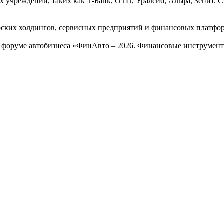
х учреждений, таких как Т-Банк, ОТП, Уралсиб, Альфа, Зенит. 
рских холдингов, сервисных предприятий и финансовых платфо
 в форуме автобизнеса «ФинАвто – 2026. Финансовые инструмен