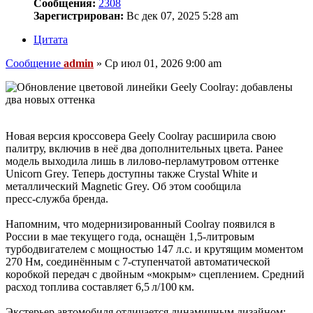
Сообщения:
2308
Зарегистрирован:
Вс дек 07, 2025 5:28 am
Цитата
Сообщение
admin
»
Ср июл 01, 2026 9:00 am
Новая версия кроссовера Geely Coolray расширила свою
палитру, включив в неё два дополнительных цвета. Ранее
модель выходила лишь в лилово‑перламутровом оттенке
Unicorn Grey. Теперь доступны также Crystal White и
металлический Magnetic Grey. Об этом сообщила
пресс‑служба бренда.
Напомним, что модернизированный Coolray появился в
России в мае текущего года, оснащён 1,5‑литровым
турбодвигателем с мощностью 147 л.с. и крутящим моментом
270 Нм, соединённым с 7‑ступенчатой автоматической
коробкой передач с двойным «мокрым» сцеплением. Средний
расход топлива составляет 6,5 л/100 км.
Экстерьер автомобиля отличается динамичным дизайном: