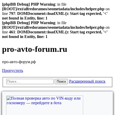
[phpBB Debug] PHP Warning
: in file
[ROOT]/ext/alfredoramos/seometadata/includes/helper.php
on
line
797
:
DOMDocument::loadXML(): Start tag expected, '<'
not found in Entity, line: 1
[phpBB Debug] PHP Warning
: in file
[ROOT]/ext/alfredoramos/seometadata/includes/helper.php
on
line
461
:
DOMDocument::loadXML(): Start tag expected, '<'
not found in Entity, line: 1
pro-avto-forum.ru
про-авто-форум.рф
Пропустить
Расширенный поиск
Поиск