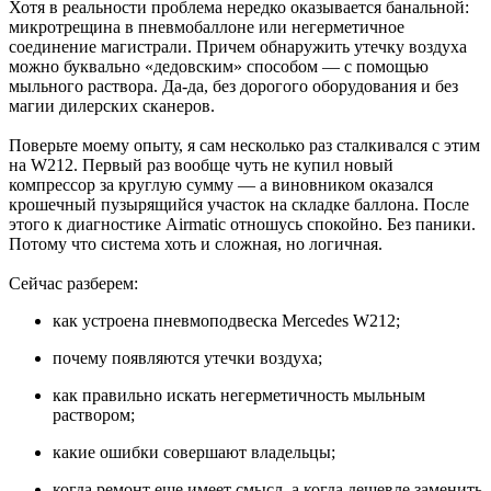
Хотя в реальности проблема нередко оказывается банальной:
микротрещина в пневмобаллоне или негерметичное
соединение магистрали. Причем обнаружить утечку воздуха
можно буквально «дедовским» способом — с помощью
мыльного раствора. Да-да, без дорогого оборудования и без
магии дилерских сканеров.
Поверьте моему опыту, я сам несколько раз сталкивался с этим
на W212. Первый раз вообще чуть не купил новый
компрессор за круглую сумму — а виновником оказался
крошечный пузырящийся участок на складке баллона. После
этого к диагностике Airmatic отношусь спокойно. Без паники.
Потому что система хоть и сложная, но логичная.
Сейчас разберем:
как устроена пневмоподвеска Mercedes W212;
почему появляются утечки воздуха;
как правильно искать негерметичность мыльным
раствором;
какие ошибки совершают владельцы;
когда ремонт еще имеет смысл, а когда дешевле заменить