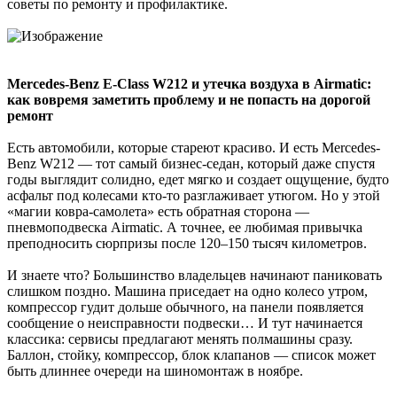
советы по ремонту и профилактике.
Mercedes-Benz E-Class W212 и утечка воздуха в Airmatic:
как вовремя заметить проблему и не попасть на дорогой
ремонт
Есть автомобили, которые стареют красиво. И есть Mercedes-
Benz W212 — тот самый бизнес-седан, который даже спустя
годы выглядит солидно, едет мягко и создает ощущение, будто
асфальт под колесами кто-то разглаживает утюгом. Но у этой
«магии ковра-самолета» есть обратная сторона —
пневмоподвеска Airmatic. А точнее, ее любимая привычка
преподносить сюрпризы после 120–150 тысяч километров.
И знаете что? Большинство владельцев начинают паниковать
слишком поздно. Машина приседает на одно колесо утром,
компрессор гудит дольше обычного, на панели появляется
сообщение о неисправности подвески… И тут начинается
классика: сервисы предлагают менять полмашины сразу.
Баллон, стойку, компрессор, блок клапанов — список может
быть длиннее очереди на шиномонтаж в ноябре.