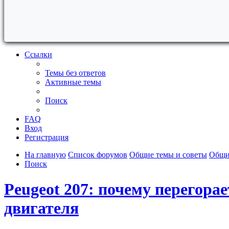
Ссылки
Темы без ответов
Активные темы
Поиск
FAQ
Вход
Регистрация
На главную
Список форумов
Общие темы и советы
Общи
Поиск
Peugeot 207: почему перегора
двигателя