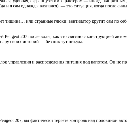
дежная, удобная, с французским характером — иногда капризным
да и я сам однажды вляпался), — это ситуация, когда после сил
вет тишина… или странные глюки: вентилятор крутит сам по себ
лей Peugeot 207 после воды, как это связано с конструкцией ав
 пару своих историй — без них тут никуда.
о блок управления и распределения питания под капотом. Он не п
Peugeot 207, вы фактически теряете контроль над половиной авт