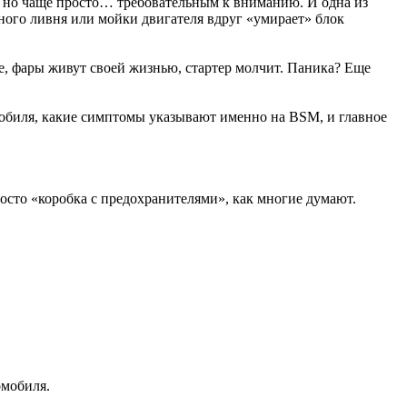
, но чаще просто… требовательным к вниманию. И одна из
ьного ливня или мойки двигателя вдруг «умирает» блок
е, фары живут своей жизнью, стартер молчит. Паника? Еще
томобиля, какие симптомы указывают именно на BSM, и главное
росто «коробка с предохранителями», как многие думают.
омобиля.