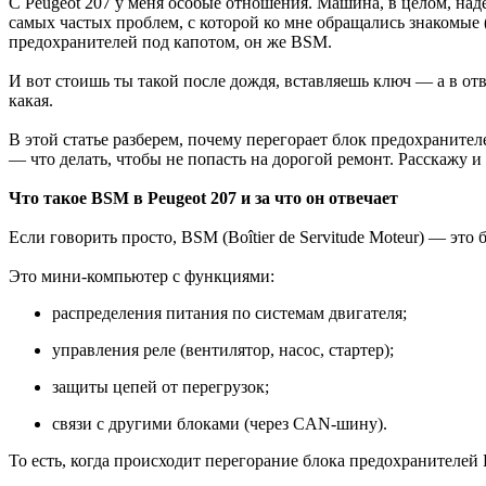
С Peugeot 207 у меня особые отношения. Машина, в целом, на
самых частых проблем, с которой ко мне обращались знакомые (
предохранителей под капотом, он же BSM.
И вот стоишь ты такой после дождя, вставляешь ключ — а в от
какая.
В этой статье разберем, почему перегорает блок предохраните
— что делать, чтобы не попасть на дорогой ремонт. Расскажу и
Что такое BSM в Peugeot 207 и за что он отвечает
Если говорить просто, BSM (Boîtier de Servitude Moteur) — эт
Это мини-компьютер с функциями:
распределения питания по системам двигателя;
управления реле (вентилятор, насос, стартер);
защиты цепей от перегрузок;
связи с другими блоками (через CAN-шину).
То есть, когда происходит перегорание блока предохранителей 