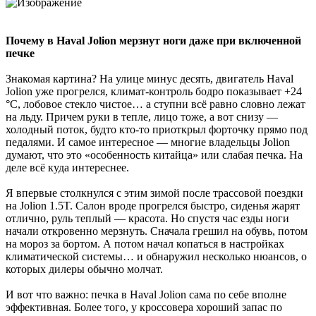
Почему в Haval Jolion мерзнут ноги даже при включенной
печке
Знакомая картина? На улице минус десять, двигатель Haval
Jolion уже прогрелся, климат-контроль бодро показывает +24
°C, лобовое стекло чистое… а ступни всё равно словно лежат
на льду. Причем руки в тепле, лицо тоже, а вот снизу —
холодный поток, будто кто-то приоткрыл форточку прямо под
педалями. И самое интересное — многие владельцы Jolion
думают, что это «особенность китайца» или слабая печка. На
деле всё куда интереснее.
Я впервые столкнулся с этим зимой после трассовой поездки
на Jolion 1.5T. Салон вроде прогрелся быстро, сиденья жарят
отлично, руль теплый — красота. Но спустя час езды ноги
начали откровенно мерзнуть. Сначала грешил на обувь, потом
на мороз за бортом. А потом начал копаться в настройках
климатической системы… и обнаружил несколько нюансов, о
которых дилеры обычно молчат.
И вот что важно: печка в Haval Jolion сама по себе вполне
эффективная. Более того, у кроссовера хороший запас по