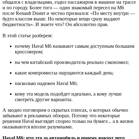
общался с владельцами, ездил пассажиром в машине на трассе
и по городу. Более того — один знакомый пересел на M6
после Renault Duster и честно признался: «По месту внутри —
будто классом выше. Но некоторые вещи сразу выдают
бюджетность». И знаете что? Он абсолютно прав.
В этой статье разберем:
почему Haval M6 называют самым доступным большим
кроссовером;
на чем китайский производитель реально сэкономил;
какие компромиссы ощущаются каждый день;
насколько надежен Haval M6;
кому эта модель подойдет идеально, а кому лучше
смотреть другие варианты.
А заодно поговорим о скрытых плюсах, о которых обычно
забывают в рекламных обзорах. Потому что некоторые
решения Haval выглядят спорно только на бумаге... а в жизни
оказываются вполне разумными.
Haval M6: что это за автомобиль и почему вокруг него