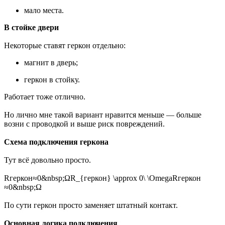
мало места.
В стойке двери
Некоторые ставят геркон отдельно:
магнит в дверь;
геркон в стойку.
Работает тоже отлично.
Но лично мне такой вариант нравится меньше — больше
возни с проводкой и выше риск повреждений.
Схема подключения геркона
Тут всё довольно просто.
Rгеркон≈0&nbsp;ΩR_{геркон} \approx 0\ \OmegaRгеркон​
≈0&nbsp;Ω
По сути геркон просто заменяет штатный контакт.
Основная логика подключения