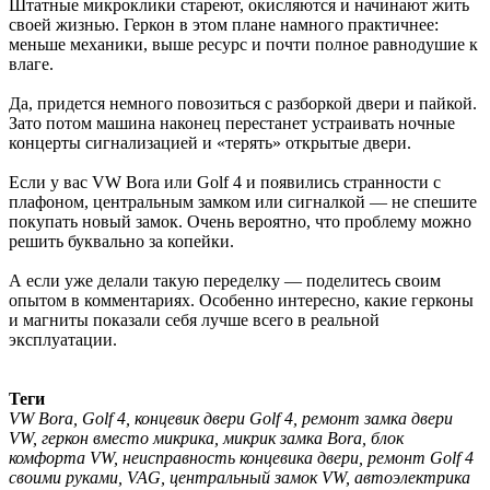
Штатные микроклики стареют, окисляются и начинают жить
своей жизнью. Геркон в этом плане намного практичнее:
меньше механики, выше ресурс и почти полное равнодушие к
влаге.
Да, придется немного повозиться с разборкой двери и пайкой.
Зато потом машина наконец перестанет устраивать ночные
концерты сигнализацией и «терять» открытые двери.
Если у вас VW Bora или Golf 4 и появились странности с
плафоном, центральным замком или сигналкой — не спешите
покупать новый замок. Очень вероятно, что проблему можно
решить буквально за копейки.
А если уже делали такую переделку — поделитесь своим
опытом в комментариях. Особенно интересно, какие герконы
и магниты показали себя лучше всего в реальной
эксплуатации.
Теги
VW Bora, Golf 4, концевик двери Golf 4, ремонт замка двери
VW, геркон вместо микрика, микрик замка Bora, блок
комфорта VW, неисправность концевика двери, ремонт Golf 4
своими руками, VAG, центральный замок VW, автоэлектрика