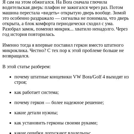
Я сам на этом обжигался. На Bora сначала глючила
водительская дверь: плафон не зажигался через раз. Потом
машина перестала «видеть» открытую дверь вообще. Зимой
это особенно раздражало — сигналка не понимала, что дверь
открыта, а блок комфорта периодически сходил с ума.
Разобрал замок, поменял микрик... хватило ненадолго. Через
год история повторилась.
Именно тогда я впервые поставил геркон вместо штатного
микроклика. Честно? С тех пор к этой проблеме больше не
возвращался.
В этой статье разберем:
почему штатные концевики VW Bora/Golf 4 выходят из
строя;
как работает система;
почему геркон — более надежное решение;
какие детали нужны;
как установить герконы своими руками;
какие ошибки допускают владельцы;