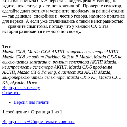
Если ваша Mazda CX-5 перестала видеть режим Parking, не
ждите, пока ситуация станет критичной. Проверьте селектор,
сделайте диагностику и устраните проблему на ранней стадии
— так дешевле, спокойнее и, честно говоря, намного приятнее
для нервов. А если уже сталкивались с такой неисправностью
— сравните симптомы, потому что у каждой CX-5 эта
история развивается немного по-своему.
Теги
Mazda CX-5, Mazda CX-5 АКПП, концевик селектора АКПП,
Mazda CX-5 не видит Parking, Shift to P Mazda, Mazda CX-5 не
выключается зажигание, ремонт селектора АКПП Mazda,
неисправность селектора АКПП, Mazda CX-5 проблемы
АКПП, Mazda CX-5 Parking, диагностика АКПП Mazda,
микропереключатель селектора, Mazda CX-5 KF, Mazda CX-5
KE, Skyactiv-Drive
Вернуться к началу
Ответить
Версия для печати
1 сообщение • Страница
1
из
1
Вернуться в «Общие темы и советы»