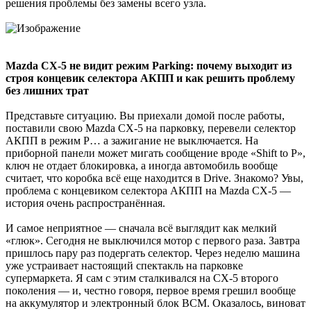
решения проблемы без замены всего узла.
Mazda CX-5 не видит режим Parking: почему выходит из
строя концевик селектора АКПП и как решить проблему
без лишних трат
Представьте ситуацию. Вы приехали домой после работы,
поставили свою Mazda CX-5 на парковку, перевели селектор
АКПП в режим P… а зажигание не выключается. На
приборной панели может мигать сообщение вроде «Shift to P»,
ключ не отдает блокировка, а иногда автомобиль вообще
считает, что коробка всё еще находится в Drive. Знакомо? Увы,
проблема с концевиком селектора АКПП на Mazda CX-5 —
история очень распространённая.
И самое неприятное — сначала всё выглядит как мелкий
«глюк». Сегодня не выключился мотор с первого раза. Завтра
пришлось пару раз подергать селектор. Через неделю машина
уже устраивает настоящий спектакль на парковке
супермаркета. Я сам с этим сталкивался на CX-5 второго
поколения — и, честно говоря, первое время грешил вообще
на аккумулятор и электронный блок BCM. Оказалось, виноват