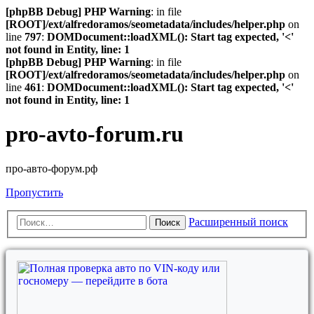
[phpBB Debug] PHP Warning
: in file
[ROOT]/ext/alfredoramos/seometadata/includes/helper.php
on
line
797
:
DOMDocument::loadXML(): Start tag expected, '<'
not found in Entity, line: 1
[phpBB Debug] PHP Warning
: in file
[ROOT]/ext/alfredoramos/seometadata/includes/helper.php
on
line
461
:
DOMDocument::loadXML(): Start tag expected, '<'
not found in Entity, line: 1
pro-avto-forum.ru
про-авто-форум.рф
Пропустить
Расширенный поиск
Поиск