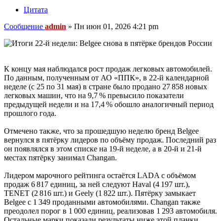
Цитата
Сообщение
admin
»
Пн июн 01, 2026 4:21 pm
К концу мая наблюдался рост продаж легковых автомобилей.
По данным, полученным от АО «ППК», в 22‑й календарной
неделе (с 25 по 31 мая) в стране было продано 27 858 новых
легковых машин, что на 9,7 % превысило показатели
предыдущей недели и на 17,4 % обошло аналогичный период
прошлого года.
Отмечено также, что за прошедшую неделю бренд Belgee
вернулся в пятёрку лидеров по объёму продаж. Последний раз
он появлялся в этом списке на 19‑й неделе, а в 20‑й и 21‑й
местах пятёрку занимал Changan.
Лидером марочного рейтинга остаётся LADA с объёмом
продаж 6 817 единиц, за ней следуют Haval (4 197 шт.),
TENET (2 816 шт.) и Geely (1 822 шт.). Пятёрку замыкает
Belgee с 1 349 проданными автомобилями. Changan также
преодолел порог в 1 000 единиц, реализовав 1 293 автомобиля.
Остальные марки показали результаты ниже этой планки.