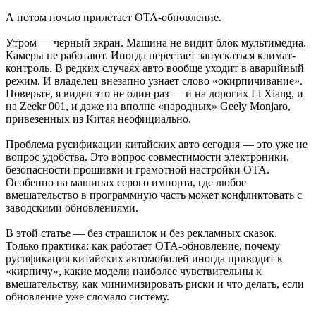
А потом ночью прилетает OTA-обновление.
Утром — черный экран. Машина не видит блок мультимедиа.
Камеры не работают. Иногда перестает запускаться климат-
контроль. В редких случаях авто вообще уходит в аварийный
режим. И владелец внезапно узнает слово «окирпичивание».
Поверьте, я видел это не один раз — и на дорогих Li Xiang, и
на Zeekr 001, и даже на вполне «народных» Geely Monjaro,
привезенных из Китая неофициально.
Проблема русификации китайских авто сегодня — это уже не
вопрос удобства. Это вопрос совместимости электроники,
безопасности прошивки и грамотной настройки OTA.
Особенно на машинах серого импорта, где любое
вмешательство в программную часть может конфликтовать с
заводскими обновлениями.
В этой статье — без страшилок и без рекламных сказок.
Только практика: как работает OTA-обновление, почему
русификация китайских автомобилей иногда приводит к
«кирпичу», какие модели наиболее чувствительны к
вмешательству, как минимизировать риски и что делать, если
обновление уже сломало систему.