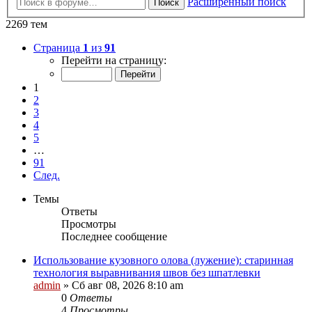
Расширенный поиск
Поиск
2269 тем
Страница
1
из
91
Перейти на страницу:
1
2
3
4
5
…
91
След.
Темы
Ответы
Просмотры
Последнее сообщение
Использование кузовного олова (лужение): старинная
технология выравнивания швов без шпатлевки
admin
»
Сб авг 08, 2026 8:10 am
0
Ответы
4
Просмотры