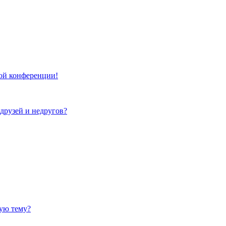
той конференции!
 друзей и недругов?
ную тему?