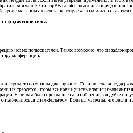
х младше 13 лет. Если вы не уверены, применимо ли это к вам
Обратите внимание, что phpBB Limited администрация данной к
, кроме указанных в ответе на вопрос «С кем можно связаться 
ет юридической силы.
.
цию новых пользователей. Также возможно, что он заблокирова
ратору конференции.
 они верны, то возможны два варианта. Если включена поддержка
енциях требуется, чтобы все новые учётные записи были актив
трации. Если вам было прислано email-сообщение, следуйте пол
 он заблокирован спам-фильтром. Если вы уверены, что ввели пр