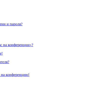
ени и пароля?
ас на конференции»?
е!
ателя?
и на конференцию!