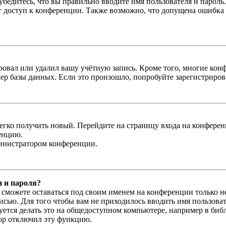
бедитесь, что вы правильно вводите имя пользователя и пароль
ыт доступ к конференции. Также возможно, что допущена ошибка
овал или удалил вашу учётную запись. Кроме того, многие кон
р базы данных. Если это произошло, попробуйте зарегистрироват
легко получить новый. Перейдите на страницу входа на конфер
енцию.
министратором конференции.
и и пароля?
ы сможете оставаться под своим именем на конференции только н
писью. Для того чтобы вам не приходилось вводить имя пользова
тся делать это на общедоступном компьютере, например в библи
тор отключил эту функцию.