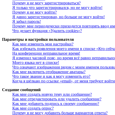
Почему я не могу зарегистрироваться?
Я только что зарегистрировался, но не могу войти!
Почему я не могу войти?
Я давно зарегистрирован, но больше не могу войти!
Я забыл пароль!
Почему мне периодически приходится повторять ввод им
Что делает функция «Удалить cookies»?
Параметры и настройки пользователя
Как мне изменить мои настройки?
Как избежать появления моего имени в списке «Кто сейч
На конференции неправильное время!
Я изменил часовой пояс, но время всё равно неправильно
Моего языка нет в списке!
Что означают изображения рядом с моим именем пользов
Как мне включить отображение аватары?
Что такое звание и как я могу изменить его?
Когда я щёлкаю по ссылке «email», от меня требуют войт
Создание сообщений
Как мне создать новую тему или сообщение?
Как мне отредактировать или удалить сообщение?
Как мне добавить подпись к своему сообщению?
Как мне создать опрос?
Почему я не могу добавить больше вариантов ответа?