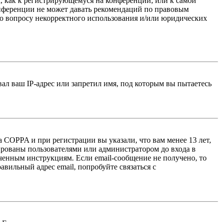
, как к регистрирующемуся на конференции, или к самой
онференции не может давать рекомендаций по правовым
по вопросу некорректного использования и/или юридических
л ваш IP-адрес или запретил имя, под которым вы пытаетесь
 COPPA и при регистрации вы указали, что вам менее 13 лет,
ированы пользователями или администратором до входа в
ученным инструкциям. Если email-сообщение не получено, то
авильный адрес email, попробуйте связаться с