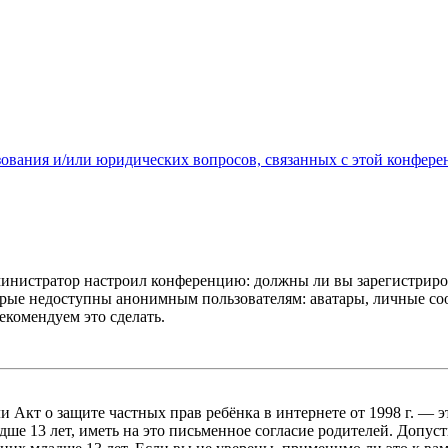
зования и/или юридических вопросов, связанных с этой конфере
администратор настроил конференцию: должны ли вы зарегистриро
рые недоступны анонимным пользователям: аватары, личные сообщ
екомендуем это сделать.
, или Акт о защите частных прав ребёнка в интернете от 1998 г.
е 13 лет, иметь на это письменное согласие родителей. Допус